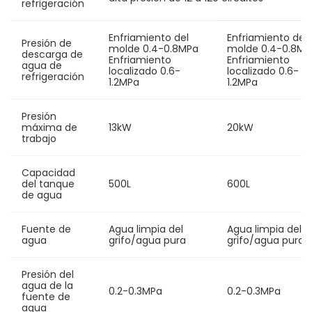
refrigeración
Enfriamiento del
Enfriamiento del
Presión de
molde 0.4-0.8MPa
molde 0.4-0.8M
descarga de
Enfriamiento
Enfriamiento
agua de
localizado 0.6-
localizado 0.6-
refrigeración
1.2MPa
1.2MPa
Presión
máxima de
13kW
20kW
trabajo
Capacidad
del tanque
500L
600L
de agua
Fuente de
Agua limpia del
Agua limpia del
agua
grifo/agua pura
grifo/agua pura
Presión del
agua de la
0.2-0.3MPa
0.2-0.3MPa
fuente de
agua