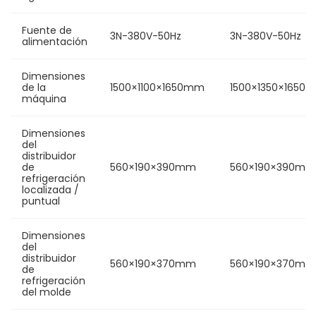
Fuente de
3N-380V-50Hz
3N-380V-50Hz
alimentación
Dimensiones
de la
1500×1100×1650mm
1500×1350×1650
máquina
Dimensiones
del
distribuidor
de
560×190×390mm
560×190×390mm
refrigeración
localizada /
puntual
Dimensiones
del
distribuidor
560×190×370mm
560×190×370mm
de
refrigeración
del molde