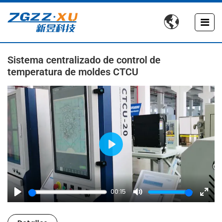

Sistema centralizado de control de
temperatura de moldes CTCU
Play
00:15
Play
Mute
Enter
fulls