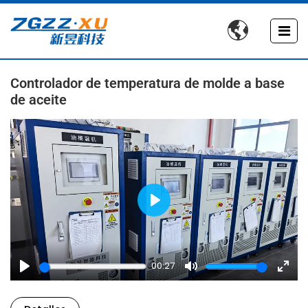

Controlador de temperatura de molde a base
de aceite
Play
00:27
Play
Mute
Enter
fulls